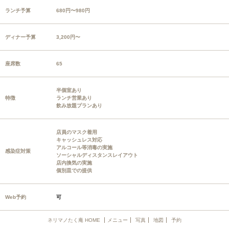
ランチ予算
680円〜980円
ディナー予算
3,200円〜
座席数
65
半個室あり
特徴
ランチ営業あり
飲み放題プランあり
店員のマスク着用
キャッシュレス対応
アルコール等消毒の実施
感染症対策
ソーシャルディスタンスレイアウト
店内換気の実施
個別皿での提供
Web予約
可
ネリマノたく庵 HOME
メニュー
写真
地図
予約