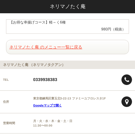
ネリマノたく庵
【お得な串揚げコース】軽～く6種
980円（税抜）
ネリマノたく庵 のメニュー一覧に戻る
ネリマノたく庵 （ネリマノタクアン）
0339938383
TEL
東京都練馬区豊玉北5-22-13 ファミーユフロレスタ1F
住所
Googleマップで開く
月・火・水・木・金・土・日
営業時間
11:30〜00:00