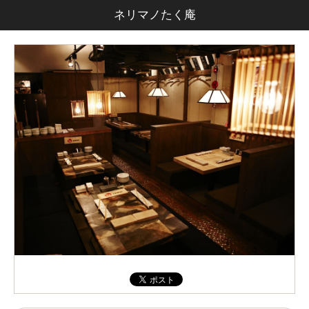
ネリマノたく庵