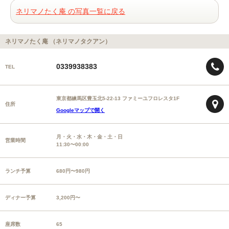
ネリマノたく庵 の写真一覧に戻る
ネリマノたく庵 （ネリマノタクアン）
0339938383
TEL
東京都練馬区豊玉北5-22-13 ファミーユフロレスタ1F
住所
Googleマップで開く
月・火・水・木・金・土・日
営業時間
11:30〜00:00
ランチ予算
680円〜980円
ディナー予算
3,200円〜
座席数
65